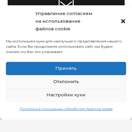
Управление согласием
info@focsport.by
на использование
файлов cookie
Мы используем куки для наилучшего представления нашего
сайта. Если Вы продолжите использовать сайт, мы будем
считать что Вас это устраивает.
+375 (17) 306-47-32
Принять
© РУП «Комплекс по оказанию
Отклонить
услуг имени П.М. Машерова»
Настройки куки
Политика в отношении обработки файлов cookie