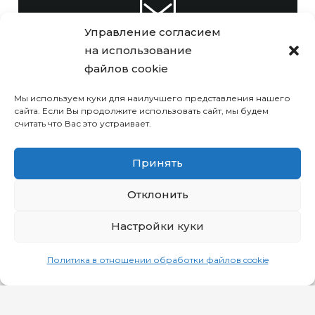
Управление согласием
info@focsport.by
на использование
файлов cookie
Мы используем куки для наилучшего представления нашего
сайта. Если Вы продолжите использовать сайт, мы будем
считать что Вас это устраивает.
+375 (17) 306-47-32
Принять
© РУП «Комплекс по оказанию
Отклонить
услуг имени П.М. Машерова»
Настройки куки
Политика в отношении обработки файлов cookie