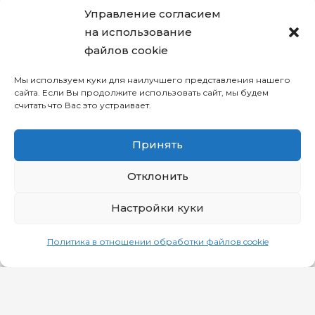
info@focsport.by
Управление согласием
на использование
файлов cookie
Мы используем куки для наилучшего представления нашего
сайта. Если Вы продолжите использовать сайт, мы будем
считать что Вас это устраивает.
+375 (17) 306-47-32
Принять
© РУП «Комплекс по оказанию
Отклонить
услуг имени П.М. Машерова»
Настройки куки
Политика в отношении обработки файлов cookie