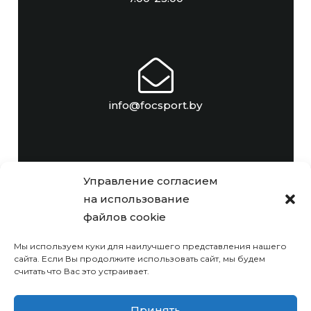
info@focsport.by
Управление согласием
на использование
+375 (17) 306-47-32
файлов cookie
Мы используем куки для наилучшего представления нашего
© РУП «Комплекс по оказанию
сайта. Если Вы продолжите использовать сайт, мы будем
считать что Вас это устраивает.
услуг имени П.М. Машерова»
Принять