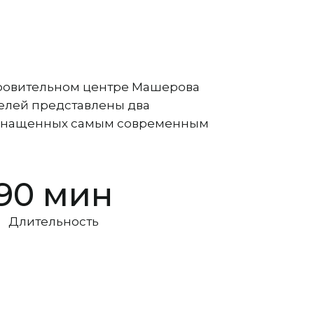
оровительном центре Машерова
телей представлены два
оснащенных самым современным
90 мин
Длительность