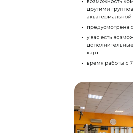
возможность ком
другими группов
акватермальной
предусмотрена с
у вас есть возмо
дополнительные
карт
время работы с 7