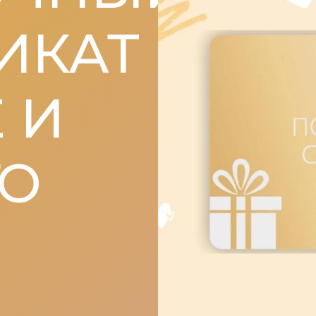
ИКАТ
 И
ГО